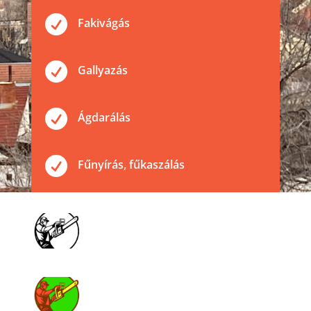

Fakivágás

Gallyazás

Ágdarálás

Fűnyírás, fűkaszálás