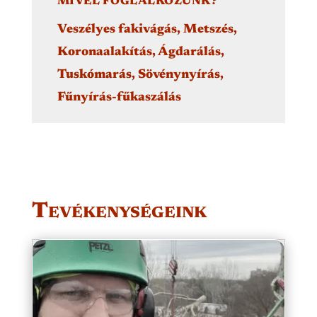
MIVEL FOGLALKOZUNK?
Veszélyes fakivágás, Metszés,
Koronaalakítás, Ágdarálás,
Tuskómarás, Sövénynyírás,
Fűnyírás-fűkaszálás
Tevékenységeink