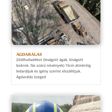
ÁGDARÁLÁS
Zöldhulladékot (levágott ágak, kivágott
bokrok, fás szárú növények) 15cm átmérőig
ledaráljuk és igény szerint elszállítjuk.
Ágdarálás Szeged