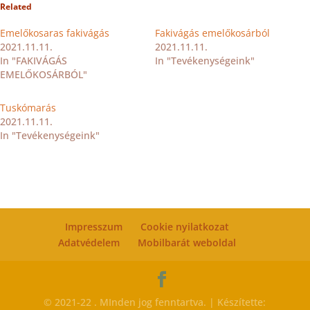
Related
Emelőkosaras fakivágás
Fakivágás emelőkosárból
2021.11.11.
2021.11.11.
In "FAKIVÁGÁS
In "Tevékenységeink"
EMELŐKOSÁRBÓL"
Tuskómarás
2021.11.11.
In "Tevékenységeink"
Impresszum
Cookie nyilatkozat
Adatvédelem
Mobilbarát weboldal
© 2021-22 . MInden jog fenntartva. | Készítette: