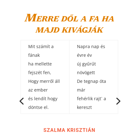
Merre dől a fa ha
majd kivágják
Mit számít a
Napra nap és
fának
évre év
ha mellette
új gyűrűt
fejszét fen,
növögett
Hogy merről áll
De tegnap óta
az ember
már
és lendít hogy
fehérlik rajt` a
döntse el.
kereszt
SZALMA KRISZTIÁN