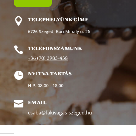

TELEPHELYÜNK CÍME
6726 Szeged, Bori Mihály u. 26

TELEFONSZÁMUNK
+36 (70) 3983-438

NYITVA TARTÁS
H-P: 08:00 - 18:00

EMAIL
csaba@fakivagas-szeged.hu