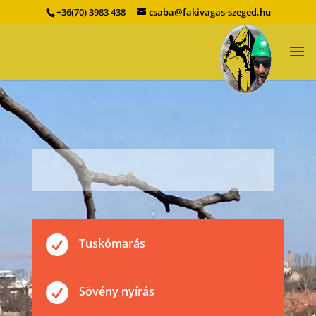
+36(70) 3983 438
csaba@fakivagas-szeged.hu

Tuskómarás

Sövény nyírás