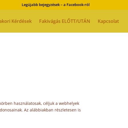
Legújabb bejegyzések – a Facebook-ról
akori Kérdések
Fakivágás ELŐTT/UTÁN
Kapcsolat
 körben használatosak, céljuk a webhelyek
donosainak. Az alábbiakban részletesen is