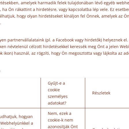
etésekben, amelyek harmadik felek tulajdonában lévő egyéb webhely
ha Ön rákattint a hirdetésre, vagy kapcsolatba lép vele. Ez esetben
álhatjuk, hogy olyan hirdetéseket kínáljon fel Önnek, amelyek az Ö
.
en partnervállalataink (pl. a Facebook vagy hirdetők) helyeznek el. 
en névtelenül célzott hirdetésekkel keressék meg Önt a jelen Webh
ikon) használ, az rögzíti, hogy Ön megosztotta vagy lájkolta az ado
a
Gyűjt-e a
cookie
Részletek
személyes
adatokat?
Nem, ezek a
udhatjuk, hogyan
cookie-k nem
 Webhelyünkkel a
azonosítják Önt