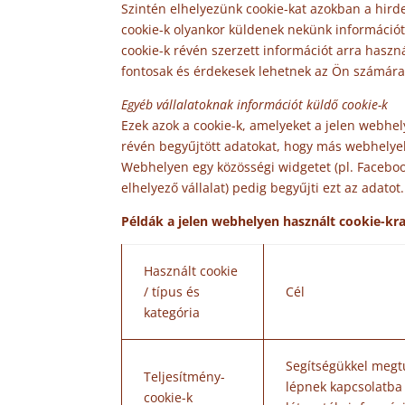
Szintén elhelyezünk cookie-kat azokban a hird
cookie-k olyankor küldenek nekünk információt, 
cookie-k révén szerzett információt arra haszn
fontosak és érdekesek lehetnek az Ön számára
Egyéb vállalatoknak információt küldő cookie-k
Ezek azok a cookie-k, amelyeket a jelen webhely
révén begyűjtött adatokat, hogy más webhelyek
Webhelyen egy közösségi widgetet (pl. Facebook 
elhelyező vállalat) pedig begyűjti ezt az adatot.
Példák a jelen webhelyen használt cookie-kr
Használt cookie
/ típus és
Cél
kategória
Segítségükkel megt
Teljesítmény-
lépnek kapcsolatba
cookie-k