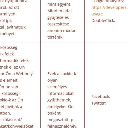
iót nyújtanak a
Google Analytics;
mint egyént.
ről, az ott
https://developers.
Minden adat
bármilyen
usage
gyűjtése és
ól (pl.
DoubleClick;
összesítése
al javíthatjuk
anonim módon
tményét.
történik.
 közösségi
k felek
 harmadik felek
tnek el az Ön
kor Ön a Webhely
Ezek a cookie-k
s elemeit
olyan
 Ön be van
személyes
t közösségi
információkat
Facebook;
ookie-k az Ön
gyűjthetnek,
Twitter;
t javítják a
amelyeket Ön
atban.
önként
ászólásokat/
megosztott, pl.
akat/könyvjelzőket
felhasználónév.