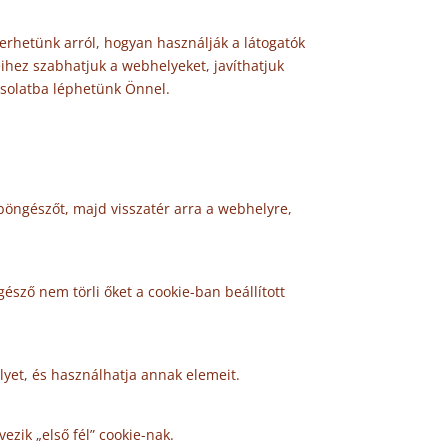
yerhetünk arról, hogyan használják a látogatók
eihez szabhatjuk a webhelyeket, javíthatjuk
pcsolatba léphetünk Önnel.
böngészőt, majd visszatér arra a webhelyre,
sző nem törli őket a cookie-ban beállított
yet, és használhatja annak elemeit.
ezik „első fél” cookie-nak.