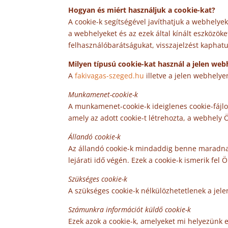
Hogyan és miért használjuk a cookie-kat?
A cookie-k segítségével javíthatjuk a webhelye
a webhelyeket és az ezek által kínált eszközök
felhasználóbarátságukat, visszajelzést kaphatu
Milyen típusú cookie-kat használ a jelen web
A
fakivagas-szeged.hu
illetve a jelen webhelye
Munkamenet-cookie-k
A munkamenet-cookie-k ideiglenes cookie-fájlo
amely az adott cookie-t létrehozta, a webhely Ö
Állandó cookie-k
Az állandó cookie-k mindaddig benne maradnak 
lejárati idő végén. Ezek a cookie-k ismerik fel 
Szükséges cookie-k
A szükséges cookie-k nélkülözhetetlenek a jel
Számunkra információt küldő cookie-k
Ezek azok a cookie-k, amelyeket mi helyezünk el