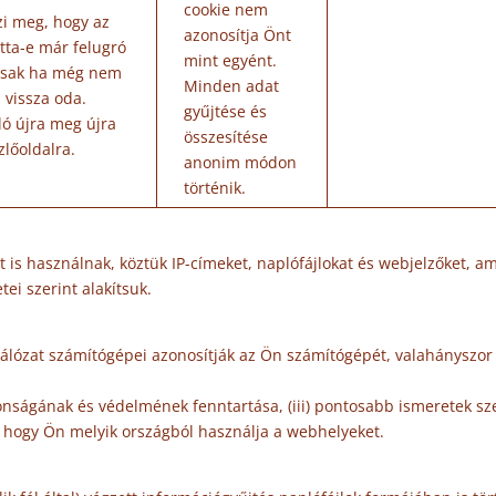
cookie nem
yzi meg, hogy az
azonosítja Önt
átta-e már felugró
mint egyént.
 csak ha még nem
Minden adat
a vissza oda.
gyűjtése és
ló újra meg újra
összesítése
zlőoldalra.
anonim módon
történik.
s használnak, köztük IP-címeket, naplófájlokat és webjelzőket, a
ei szerint alakítsuk.
hálózat számítógépei azonosítják az Ön számítógépét, valahányszor 
iztonságának és védelmének fenntartása, (iii) pontosabb ismeretek s
t, hogy Ön melyik országból használja a webhelyeket.