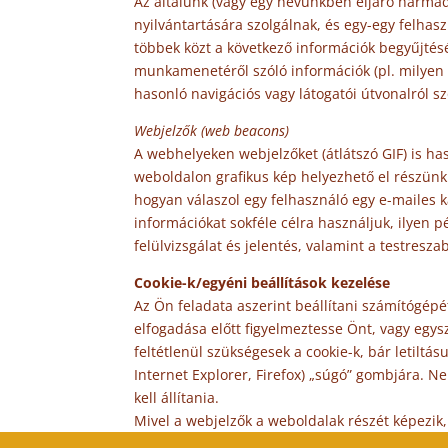
Az általunk (vagy egy nevünkben eljáró harmadi
nyilvántartására szolgálnak, és egy-egy felha
többek közt a következő információk begyűjtésé
munkamenetéről szóló információk (pl. milyen U
hasonló navigációs vagy látogatói útvonalról sz
Webjelzők (web beacons)
A webhelyeken webjelzőket (átlátszó GIF) is h
weboldalon grafikus kép helyezhető el részünkre
hogyan válaszol egy felhasználó egy e-mailes k
információkat sokféle célra használjuk, ilyen p
felülvizsgálat és jelentés, valamint a testresza
Cookie-k/egyéni beállítások kezelése
Az Ön feladata aszerint beállítani számítógépét
elfogadása előtt figyelmeztesse Önt, vagy egys
feltétlenül szükségesek a cookie-k, bár letilt
Internet Explorer, Firefox) „súgó” gombjára. 
kell állítania.
Mivel a webjelzők a weboldalak részét képezik, e