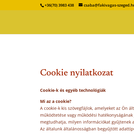
+36(70) 3983 438
csaba@fakivagas-szeged.h
Cookie nyilatkozat
Cookie-k és egyéb technológiák
Mi az a cookie?
A cookie-k kis szövegfájlok, amelyeket az Ön 
működtetése vagy működési hatékonyságának jav
megtudhatja, milyen információkat gyűjtenek a
Az általunk általánosságban begyűjtött adattí