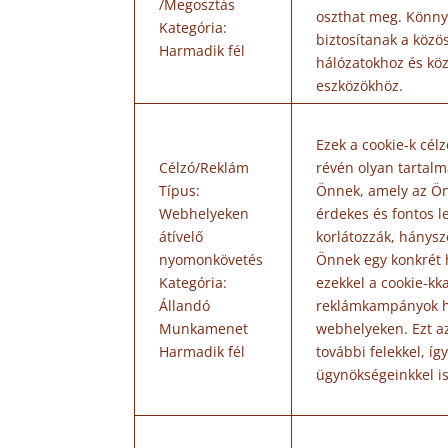
/Megosztás
oszthat meg. Könny
Kategória:
biztosítanak a közö
Harmadik fél
hálózatokhoz és köz
eszközökhöz.
Ezek a cookie-k célz
Célzó/Reklám
révén olyan tartalm
Típus:
Önnek, amely az Ö
Webhelyeken
érdekes és fontos l
átívelő
korlátozzák, hánysz
nyomonkövetés
Önnek egy konkrét 
Kategória:
ezekkel a cookie-kk
Állandó
reklámkampányok h
Munkamenet
webhelyeken. Ezt a
Harmadik fél
további felekkel, íg
ügynökségeinkkel i