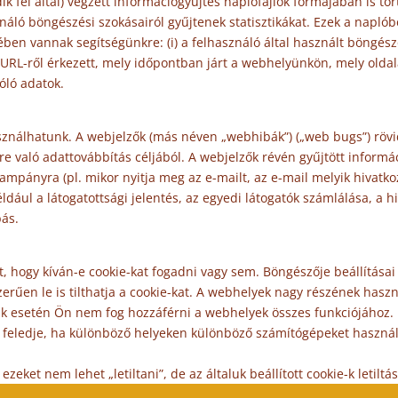
k fél által) végzett információgyűjtés naplófájlok formájában is 
sználó böngészési szokásairól gyűjtenek statisztikákat. Ezek a na
ben vannak segítségünkre: (i) a felhasználó által használt böngésző
RL-ről érkezett, mely időpontban járt a webhelyünkön, mely oldalak
óló adatok.
asználhatunk. A webjelzők (más néven „webhibák”) („web bugs”) röv
 való adattovábbítás céljából. A webjelzők révén gyűjtött informáci
ampányra (pl. mikor nyitja meg az e-mailt, az e-mail melyik hivatko
éldául a látogatottsági jelentés, az egyedi látogatók számlálása, a 
bás.
, hogy kíván-e cookie-kat fogadni vagy sem. Böngészője beállításai 
zerűen le is tilthatja a cookie-kat. A webhelyek nagy részének has
ásuk esetén Ön nem fog hozzáférni a webhelyek összes funkciójához.
Ne feledje, ha különböző helyeken különböző számítógépeket haszn
zeket nem lehet „letiltani”, de az általuk beállított cookie-k letil