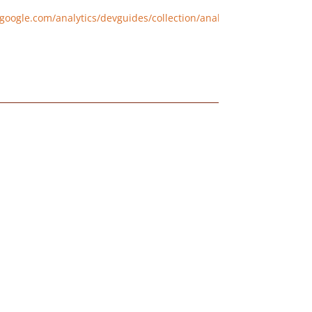
google.com/analytics/devguides/collection/analyticsjs/cookie-