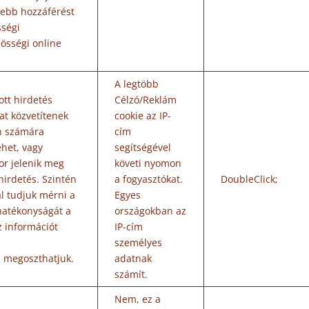
ebb hozzáférést
sségi
össégi online
A legtöbb
ott hirdetés
Célzó/Reklám
at közvetítenek
cookie az IP-
n számára
cím
ehet, vagy
segítségével
or jelenik meg
követi nyomon
hirdetés. Szintén
a fogyasztókat.
DoubleClick;
al tudjuk mérni a
Egyes
atékonyságát a
országokban az
z információt
IP-cím
y
személyes
s megoszthatjuk.
adatnak
számít.
Nem, ez a