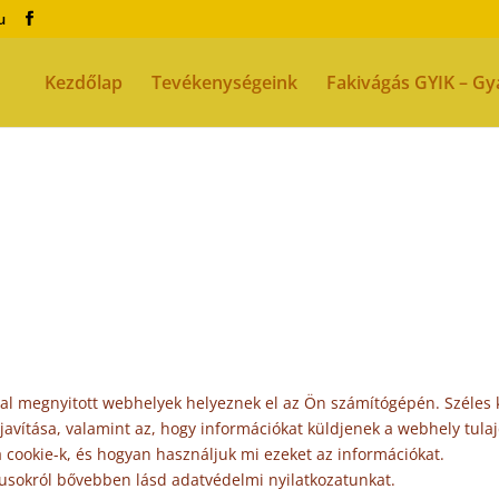
u
Kezdőlap
Tevékenységeink
Fakivágás GYIK – Gy
által megnyitott webhelyek helyeznek el az Ön számítógépén. Széles
ítása, valamint az, hogy információkat küldjenek a webhely tulaj
 cookie-k, és hogyan használjuk mi ezeket az információkat.
pusokról bővebben lásd adatvédelmi nyilatkozatunkat.