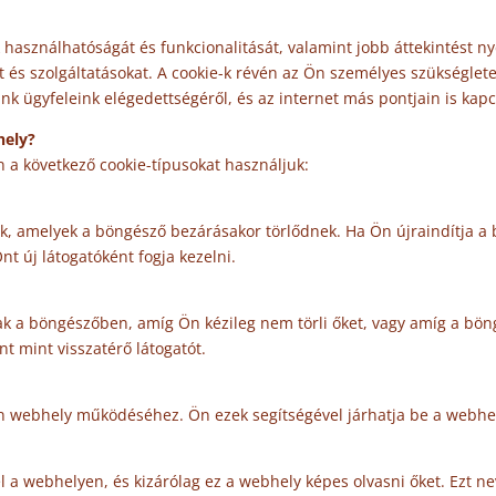
k használhatóságát és funkcionalitását, valamint jobb áttekintést n
et és szolgáltatásokat. A cookie-k révén az Ön személyes szükséglet
nk ügyfeleink elégedettségéről, és az internet más pontjain is ka
hely?
n a következő cookie-típusokat használjuk:
k, amelyek a böngésző bezárásakor törlődnek. Ha Ön újraindítja a 
nt új látogatóként fogja kezelni.
a böngészőben, amíg Ön kézileg nem törli őket, vagy amíg a böngé
Önt mint visszatérő látogatót.
en webhely működéséhez. Ön ezek segítségével járhatja be a webhel
 a webhelyen, és kizárólag ez a webhely képes olvasni őket. Ezt nev