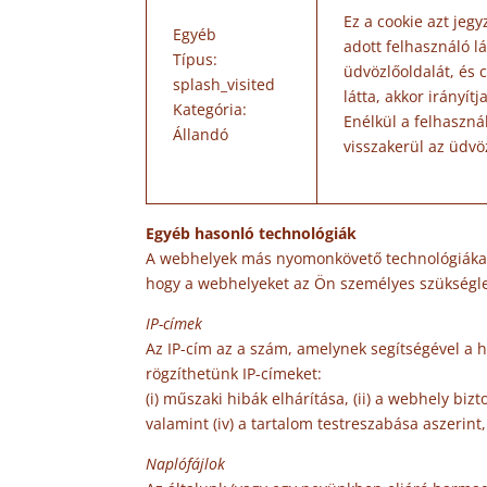
Ez a cookie azt jeg
Egyéb
adott felhasználó l
Típus:
üdvözlőoldalát, és
splash_visited
látta, akkor irányítj
Kategória:
Enélkül a felhaszná
Állandó
visszakerül az üdvö
Egyéb hasonló technológiák
A webhelyek más nyomonkövető technológiákat i
hogy a webhelyeket az Ön személyes szükséglet
IP-címek
Az IP-cím az a szám, amelynek segítségével a 
rögzíthetünk IP-címeket:
(i) műszaki hibák elhárítása, (ii) a webhely b
valamint (iv) a tartalom testreszabása aszerin
Naplófájlok