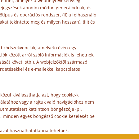
történhet, amelyek a webhelytevékenység
plóbejegyzések anonim módon generálódnak, és
típus és operációs rendszer, (ii) a felhasználó
at tekintette meg és milyen hosszan), (iii) és
id kódszekvenciák, amelyek révén egy
ók között arról szóló információk is lehetnek,
zását követi stb.). A webjelzőktől származó
hirdetésekkel és e-mailekkel kapcsolatos
közül kiválaszthatja azt, hogy cookie-k
ználatához vagy a rajtuk való navigációhoz nem
 Útmutatásért kattintson böngészője (pl.
ál, minden egyes böngésző cookie-kezelését be
tásával használhatatlanná tehetőek.