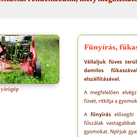
Fűnyírás, fűka
Vállaljuk füves terü
damilos fűkaszáv
elszállításával.
yírógép
A megfelelően elvégz
füvet, ritkítja a gyomok
A
fűnyírás
elősegít
fűszálak vastagabbak
gyomokat. Nyírjuk gya