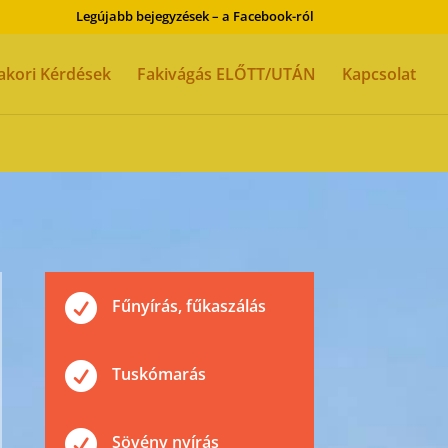
Legújabb bejegyzések – a Facebook-ról
akori Kérdések
Fakivágás ELŐTT/UTÁN
Kapcsolat

Fűnyírás, fűkaszálás

Tuskómarás

Sövény nyírás