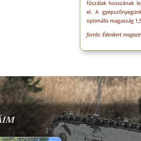
fűszálak hosszának le
el. A gyepszőnyegünk
optimális magasság 1,5
forrás: Édenkert magazi
ÁIM