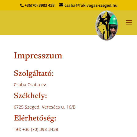
+36(70) 3983 438
csaba@fakivagas-szeged.hu
Impresszum
Szolgáltató:
Csaba Csaba ev.
Székhely:
6725 Szeged, Veresács u. 16/B
Elérhetőség:
Tel: +36 (70) 398-3438