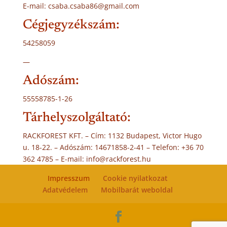
E-mail: csaba.csaba86@gmail.com
Cégjegyzékszám:
54258059
—
Adószám:
55558785-1-26
Tárhelyszolgáltató:
RACKFOREST KFT. – Cím: 1132 Budapest, Victor Hugo
u. 18-22. – Adószám: 14671858-2-41 – Telefon: +36 70
362 4785 – E-mail: info@rackforest.hu
Impresszum
Cookie nyilatkozat
Adatvédelem
Mobilbarát weboldal