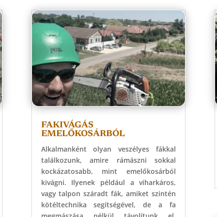
FAKIVÁGÁS
EMELŐKOSÁRBÓL
Alkalmanként olyan veszélyes fákkal
találkozunk, amire rámászni sokkal
kockázatosabb, mint emelőkosárból
kivágni. Ilyenek például a viharkáros,
vagy talpon száradt fák, amiket szintén
kötéltechnika segítségével, de a fa
megmászása nélkül távolítunk el.