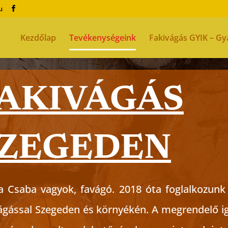
u
Kezdőlap
Tevékenységeink
Fakivágás GYIK – Gy
AKIVÁGÁS
ZEGEDEN
 Csaba vagyok, favágó. 2018 óta foglalkozunk
ágással Szegeden és környékén. A megrendelő i