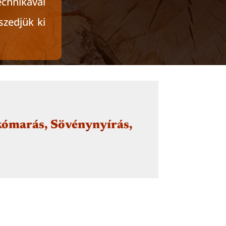
chnikával
szedjük ki
skómarás, Sövénynyírás,