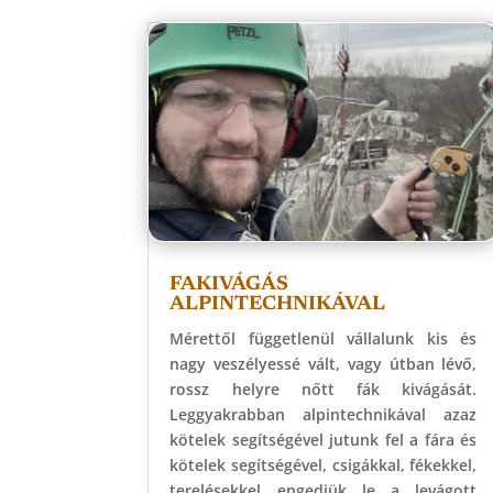
FAKIVÁGÁS
ALPINTECHNIKÁVAL
Mérettől függetlenül vállalunk kis és
nagy veszélyessé vált, vagy útban lévő,
rossz helyre nőtt fák kivágását.
Leggyakrabban alpintechnikával azaz
kötelek segítségével jutunk fel a fára és
kötelek segítségével, csigákkal, fékekkel,
terelésekkel engedjük le a levágott