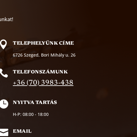
unkat!

TELEPHELYÜNK CÍME
6726 Szeged, Bori Mihály u. 26

TELEFONSZÁMUNK
+36 (70) 3983-438

NYITVA TARTÁS
H-P: 08:00 - 18:00

EMAIL