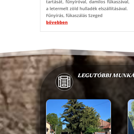
tartását, fűnyíróval, damilos fűkaszával,
a letermelt zöld hulladék elszállításával.
Fűnyírás, fűkaszálás Szeged
bővebben
LEGUTÓBBI MUNK
