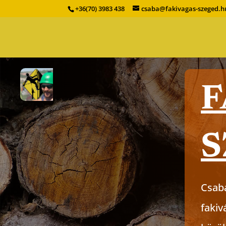
+36(70) 3983 438
csaba@fakivagas-szeged.h
F
S
Csaba
fakiv