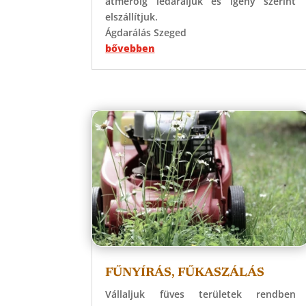
átmérőig ledaráljuk és igény szerint
elszállítjuk.
Ágdarálás Szeged
bővebben
FŰNYÍRÁS, FŰKASZÁLÁS
Vállaljuk füves területek rendben