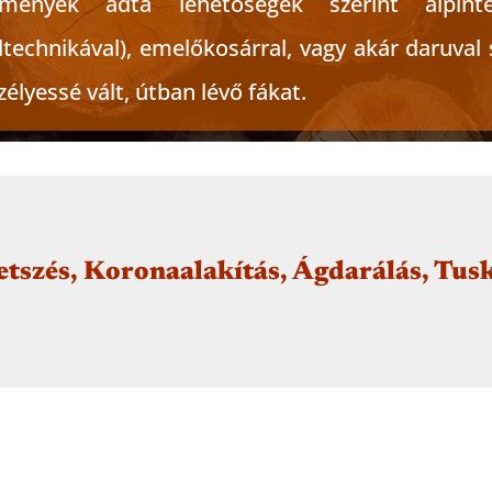
lmények adta lehetőségek szerint alpinte
ltechnikával), emelőkosárral, vagy akár daruval 
zélyessé vált, útban lévő fákat.
etszés, Koronaalakítás, Ágdarálás, Tu