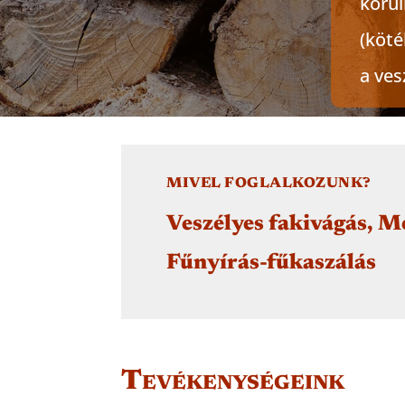
körü
(köté
a ves
MIVEL FOGLALKOZUNK?
Veszélyes fakivágás, M
Fűnyírás-fűkaszálás
Tevékenységeink