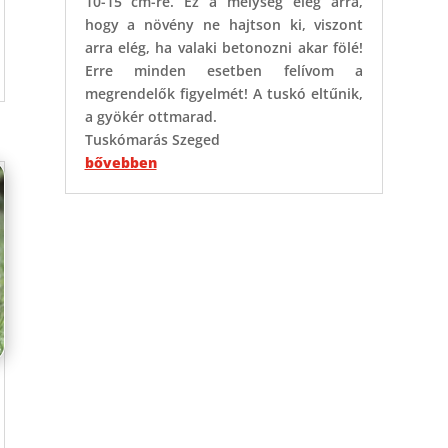
10-15 cm-re. Ez a mélység elég arra,
hogy a növény ne hajtson ki, viszont
arra elég, ha valaki betonozni akar fölé!
Erre minden esetben felívom a
megrendelők figyelmét! A tuskó eltűnik,
a gyökér ottmarad.
Tuskómarás Szeged
bővebben