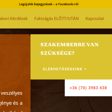
Legújabb bejegyzések – a Facebook-ról
akori Kérdések
Fakivágás ELŐTT/UTÁN
Kapcsolat
SZAKEMBERRE VAN
SZÜKSÉGE?
ELÉRHETŐSÉGEINK
+36 (70) 3983 438
 veszélyes
génye és a