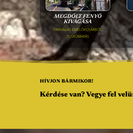
MEGDŐLT FENYŐ
KIVÁGÁSA
FAKIVÁGÁS EMELŐKOSÁRBÓL
,
TUSKÓMARÁS
HÍVJON BÁRMIKOR!
Kérdése van? Vegye fel velü