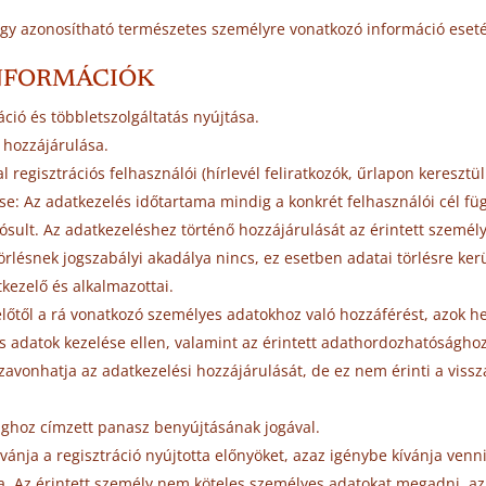
gy azonosítható természetes személyre vonatkozó információ eseté
INFORMÁCIÓK
áció és többletszolgáltatás nyújtása.
y hozzájárulása.
 regisztrációs felhasználói (hírlevél feliratkozók, űrlapon keresztü
se: Az adatkezelés időtartama mindig a konkrét felhasználói cél fü
lósult. Az adatkezeléshez történő hozzájárulását az érintett személ
rlésnek jogszabályi akadálya nincs, ez esetben adatai törlésre ker
kezelő és alkalmazottai.
lőtől a rá vonatkozó személyes adatokhoz való hozzáférést, azok he
es adatok kezelése ellen, valamint az érintett adathordozhatósághoz
avonhatja az adatkezelési hozzájárulását, de ez nem érinti a vissz
sághoz címzett panasz benyújtásának jogával.
ánja a regisztráció nyújtotta előnyöket, azaz igénybe kívánja venni
. Az érintett személy nem köteles személyes adatokat megadni, a