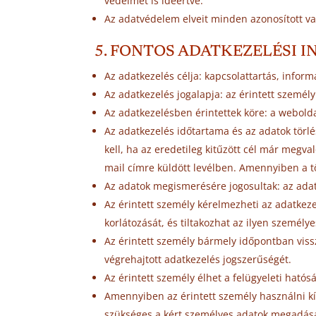
védelmet is ideértve.
Az adatvédelem elveit minden azonosított va
5. FONTOS ADATKEZELÉSI 
Az adatkezelés célja: kapcsolattartás, inform
Az adatkezelés jogalapja: az érintett személ
Az adatkezelésben érintettek köre: a weboldal
Az adatkezelés időtartama és az adatok törlé
kell, ha az eredetileg kitűzött cél már megva
mail címre küldött levélben. Amennyiben a tö
Az adatok megismerésére jogosultak: az adat
Az érintett személy kérelmezheti az adatkeze
korlátozását, és tiltakozhat az ilyen személy
Az érintett személy bármely időpontban vissz
végrehajtott adatkezelés jogszerűségét.
Az érintett személy élhet a felügyeleti ható
Amennyiben az érintett személy használni kív
szükséges a kért személyes adatok megadása