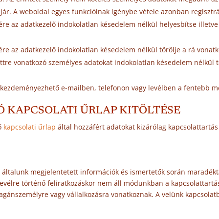
r. A weboldal egyes funkcióinak igénybe vétele azonban regisztrá
sére az adatkezelő indokolatlan késedelem nélkül helyesbítse illetve
sére az adatkezelő indokolatlan késedelem nélkül törölje a rá vona
tettre vonatkozó személyes adatokat indokolatlan késedelem nélkül
 kezdeményezhető e-mailben, telefonon vagy levélben a fentebb m
Ó KAPCSOLATI ŰRLAP KITÖLTÉSE
ző
kapcsolati űrlap
által hozzáfért adatokat kizárólag kapcsolattartás
 általunk megjelentetett információk és ismertetők során maradékt
levélre történő feliratkozáskor nem áll módunkban a kapcsolattart
gánszemélyre vagy vállalkozásra vonatkoznak. A velünk kapcsolatba