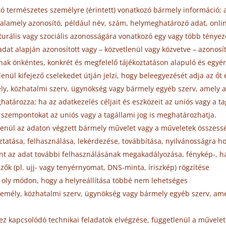
tó természetes személyre (érintett) vonatkozó bármely információ; 
alamely azonosító, például név, szám, helymeghatározó adat, onlin
kulturális vagy szociális azonosságára vonatkozó egy vagy több ténye
adat alapján azonosított vagy – közvetlenül vagy közvetve – azonos
ának önkéntes, konkrét és megfelelő tájékoztatáson alapuló és egyér
lenül kifejező cselekedet útján jelzi, hogy beleegyezését adja az ő
ély, közhatalmi szerv, ügynökség vagy bármely egyéb szerv, amely a
atározza; ha az adatkezelés céljait és eszközeit az uniós vagy a t
s szempontokat az uniós vagy a tagállami jog is meghatározhatja.
tlenül az adaton végzett bármely művelet vagy a műveletek összesség
ztatása, felhasználása, lekérdezése, továbbítása, nyilvánosságra 
nt az adat további felhasználásának megakadályozása, fénykép-, han
zők (pl. ujj- vagy tenyérnyomat, DNS-minta, íriszkép) rögzítése
e oly módon, hogy a helyreállítása többé nem lehetséges
személy, közhatalmi szerv, ügynökség vagy bármely egyéb szerv, a
ez kapcsolódó technikai feladatok elvégzése, függetlenül a művele