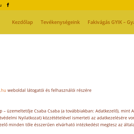
u
Kezdőlap
Tevékenységeink
Fakivágás GYIK – Gy
.hu
weboldal látogatói és felhasználói részére
p – üzemeltetője Csaba Csaba (a továbbiakban: Adatkezelő), mint A
tvédelmi Nyilatkozat) közzétételével ismerteti az adatkezelésére v
zelő minden tőle ésszerűen elvárható intézkedést megtesz az által