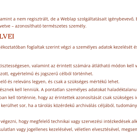
alamint a nem regisztrált, de a Weblap szolgáltatásait igénybevevő
zvetve – azonosítható természetes személy.
LVEI
ájékoztatóban foglaltak szerint végzi a személyes adatok kezelését é
tisztességesen, valamint az érintett számára átlátható módon kell 
ott, egyértelmű és jogszerű célból történhet.
elő és releváns legyen, és csak a szükséges mértékű lehet.
znek kell lenniük. A pontatlan személyes adatokat haladéktalanul 
an kell történnie, hogy az érintettek azonosítását csak szükséges 
 kerülhet sor, ha a tárolás közérdekű archiválás céljából, tudomány
 végezni, hogy megfelelő technikai vagy szervezési intézkedések al
sulatlan vagy jogellenes kezelésével, véletlen elvesztésével, meg