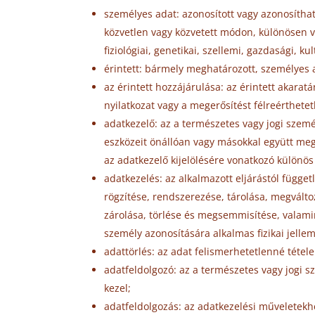
személyes adat: azonosított vagy azonosítha
közvetlen vagy közvetett módon, különösen v
fiziológiai, genetikai, szellemi, gazdasági, 
érintett: bármely meghatározott, személyes 
az érintett hozzájárulása: az érintett akarat
nyilatkozat vagy a megerősítést félreérthetet
adatkezelő: az a természetes vagy jogi szem
eszközeit önállóan vagy másokkal együtt megh
az adatkezelő kijelölésére vonatkozó különö
adatkezelés: az alkalmazott eljárástól függe
rögzítése, rendszerezése, tárolása, megválto
zárolása, törlése és megsemmisítése, valami
személy azonosítására alkalmas fizikai jellem
adattörlés: az adat felismerhetetlenné tétel
adatfeldolgozó: az a természetes vagy jogi 
kezel;
adatfeldolgozás: az adatkezelési műveletekh