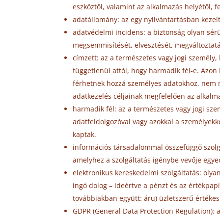
eszköztől, valamint az alkalmazás helyétől, f
adatállomány: az egy nyilvántartásban kezel
adatvédelmi incidens: a biztonság olyan sérü
megsemmisítését, elvesztését, megváltoztatá
címzett: az a természetes vagy jogi személy,
függetlenül attól, hogy harmadik fél-e. Azon
férhetnek hozzá személyes adatokhoz, nem min
adatkezelés céljainak megfelelően az alkal
harmadik fél: az a természetes vagy jogi sze
adatfeldolgozóval vagy azokkal a személyekke
kaptak.
információs társadalommal összefüggő szolgál
amelyhez a szolgáltatás igénybe vevője egye
elektronikus kereskedelmi szolgáltatás: oly
ingó dolog – ideértve a pénzt és az értékpapí
továbbiakban együtt: áru) üzletszerű értéke
GDPR (General Data Protection Regulation): 