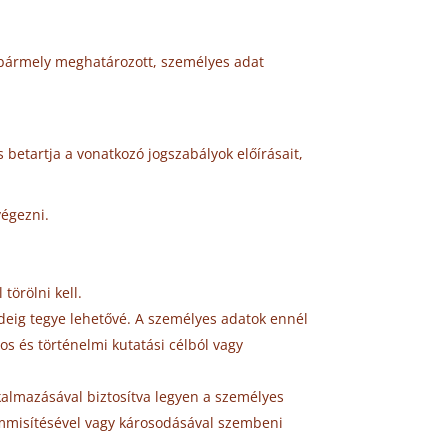
, bármely meghatározott, személyes adat
s betartja a vonatkozó jogszabályok előírásait,
végezni.
törölni kell.
ideig tegye lehetővé. A személyes adatok ennél
os és történelmi kutatási célból vagy
kalmazásával biztosítva legyen a személyes
semmisítésével vagy károsodásával szembeni