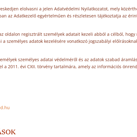
veskedjen elolvasni a jelen Adatvédelmi Nyilatkozatot, mely közért
an az Adatkezelő egyértelműen és részletesen tájékoztatja az érin
 oldalon regisztrált személyek adatait kezeli abból a célból, hogy
lni a személyes adatok kezelésére vonatkozó jogszabályi előírásokn
személyek személyes adatai védelméről és az adatok szabad áramlás
l a 2011. évi CXII. törvény tartalmára, amely az információs önren
ed.hu
ÁSOK