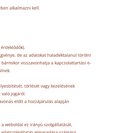
ben alkalmazni kell.
l érdeklődők).
ggvénye, de az adatokat haladéktalanul törölni
y bármikor visszavonhatja a kapcsolattartási e-
ülnek.
lyesbítését, törlését vagy kezelésének
 való jogáról.
avonás előtt a hozzájárulás alapján
 a weboldal ez irányú szolgáltatását,
z adatszolgáltatás elmaradása számára