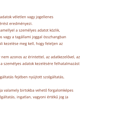
adatok véletlen vagy jogellenes
férést eredményezi.
amellyel a személyes adatot közlik,
iós vagy a tagállami joggal összhangban
i kezelése meg kell, hogy feleljen az
nem azonos az érintettel, az adatkezelővel, az
tt a személyes adatok kezelésére felhatalmazást
áltatás fejében nyújtott szolgáltatás,
lja valamely birtokba vehető forgalomképes
gáltatás, ingatlan, vagyoni értékű jog (a