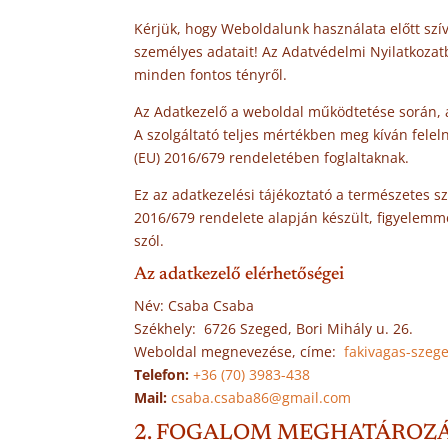
Kérjük, hogy Weboldalunk használata előtt szí
személyes adatait! Az Adatvédelmi Nyilatkozatb
minden fontos tényről.
Az Adatkezelő a weboldal működtetése során, az
A szolgáltató teljes mértékben meg kíván fele
(EU) 2016/679 rendeletében foglaltaknak.
Ez az adatkezelési tájékoztató a természetes 
2016/679 rendelete alapján készült, figyelemme
szól.
Az adatkezelő elérhetőségei
Név: Csaba Csaba
Székhely: 6726 Szeged, Bori Mihály u. 26.
Weboldal megnevezése, címe:
fakivagas-szeg
Telefon:
+36 (70) 3983-438
Mail:
csaba.csaba86@gmail.com
2. FOGALOM MEGHATÁROZ