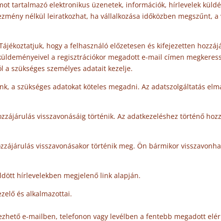
ámot tartalmazó elektronikus üzenetek, információk, hírlevelek kül
ezmény nélkül leiratkozhat, ha vállalkozása időközben megszűnt, a v
Tájékoztatjuk, hogy a felhasználó előzetesen és kifejezetten hozzáj
b küldeményeivel a regisztrációkor megadott e-mail címen megkeres
ól a szükséges személyes adatait kezelje.
őlünk, a szükséges adatokat köteles megadni. Az adatszolgáltatás e
ozzájárulás visszavonásáig történik. Az adatkezeléshez történő hoz
ozzájárulás visszavonásakor történik meg. Ön bármikor visszavonha
dött hírlevelekben megjelenő link alapján.
zelő és alkalmazottai.
zhető e-mailben, telefonon vagy levélben a fentebb megadott elér