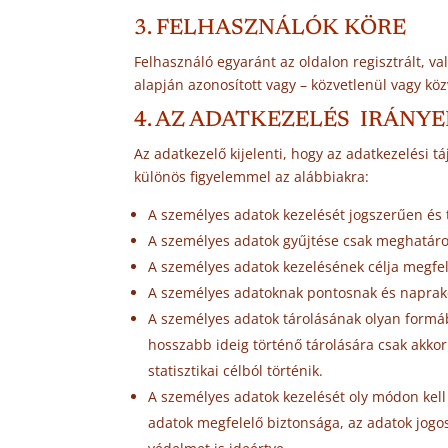
3. FELHASZNÁLÓK KÖRE
Felhasználó egyaránt az oldalon regisztrált, v
alapján azonosított vagy – közvetlenül vagy kö
4. AZ ADATKEZELÉS IRÁNYE
Az adatkezelő kijelenti, hogy az adatkezelési t
különös figyelemmel az alábbiakra:
A személyes adatok kezelését jogszerűen és 
A személyes adatok gyűjtése csak meghatároz
A személyes adatok kezelésének célja megfel
A személyes adatoknak pontosnak és naprakés
A személyes adatok tárolásának olyan formáb
hosszabb ideig történő tárolására csak akkor
statisztikai célból történik.
A személyes adatok kezelését oly módon kell
adatok megfelelő biztonsága, az adatok jogo