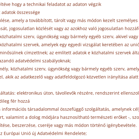
eltéve hogy a technikai feladatot az adaton végzik
t adatok összessége
lése, amely a továbbított, tárolt vagy más módon kezelt személyes 
sát, jogosulatlan közlését vagy az azokhoz való jogosulatlan hozzá
 közhatalmi szerv, ügynökség vagy bármely egyéb szerv, akivel vagy 
 közhatalmi szervek, amelyek egy egyedi vizsgálat keretében az un
ősülnek címzettnek; az említett adatok e közhatalmi szervek által
mazandó adatvédelmi szabályoknak;
mély, közhatalmi szerv, ügynökség vagy bármely egyéb szerv, amely 
l, akik az adatkezelő vagy adatfeldolgozó közvetlen irányítása ala
tatás: elektronikus úton, távollevők részére, rendszerint ellenszolg
dileg fér hozzá
an információs társadalommal összefüggő szolgáltatás, amelynek cé
rt, valamint a dolog módjára hasznosítható természeti erőket -, szol
sítése, beszerzése, cseréje vagy más módon történő igénybevétele.
az Európai Unió új Adatvédelmi Rendelete;