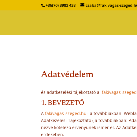
+36(70) 3983 438
csaba@fakivagas-szeged.h
Adatvédelem
és adatkezelési tájékoztató a
fakivagas-szeged
1. BEVEZETŐ
A
fakivagas-szeged.hu
– a továbbiakban: Webla
Adatkezelési Tájékoztató ( a továbbiakban: Ada
nézve kötelező érvényűnek ismer el. Az Adatke
érdekében.