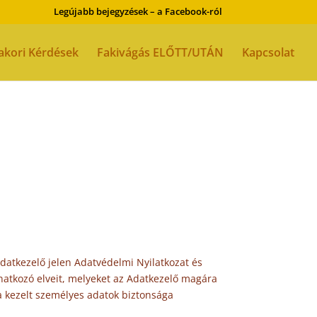
Legújabb bejegyzések – a Facebook-ról
akori Kérdések
Fakivágás ELŐTT/UTÁN
Kapcsolat
datkezelő jelen Adatvédelmi Nyilatkozat és
onatkozó elveit, melyeket az Adatkezelő magára
a kezelt személyes adatok biztonsága