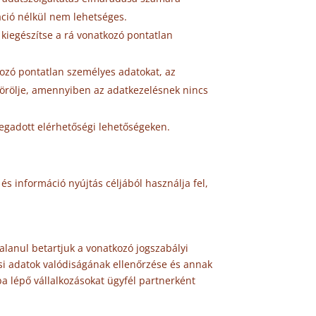
ció nélkül nem lehetséges.
 kiegészítse a rá vonatkozó pontatlan
tkozó pontatlan személyes adatokat, az
 törölje, amennyiben az adatkezelésnek nincs
egadott elérhetőségi lehetőségeken.
 és információ nyújtás céljából használja fel,
alanul betartjuk a vonatkozó jogszabályi
ási adatok valódiságának ellenőrzése és annak
 lépő vállalkozásokat ügyfél partnerként