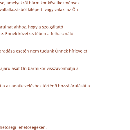
dése, amelyekről bármikor következmények
állalkozásból kilépett, vagy valaki az Ön
árulhat ahhoz, hogy a szolgáltató
se. Ennek következtében a felhasználó
lmaradása esetén nem tudunk Önnek hírlevelet
zájárulását Ön bármikor visszavonhatja a
tja az adatkezeléshez történő hozzájárulását a
hetőségi lehetőségeken.