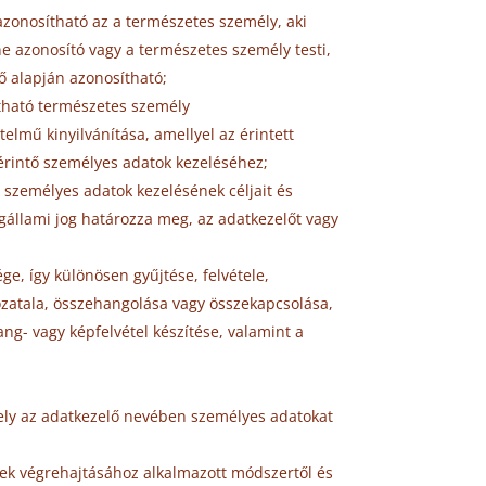
azonosítható az a természetes személy, aki
e azonosító vagy a természetes személy testi,
ző alapján azonosítható;
ítható természetes személy
telmű kinyilvánítása, amellyel az érintett
t érintő személyes adatok kezeléséhez;
 személyes adatok kezelésének céljait és
agállami jog határozza meg, az adatkezelőt vagy
e, így különösen gyűjtése, felvétele,
hozatala, összehangolása vagy összekapcsolása,
g- vagy képfelvétel készítése, valamint a
mely az adatkezelő nevében személyes adatokat
tek végrehajtásához alkalmazott módszertől és