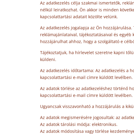
Az adatkezelés célja szakmai ismertetők, rekl
nélkül leiratkozhat. Ön akkor is minden követk
kapcsolattartási adatait közölte velünk.
Az adatkezelés jogalapja az Ön hozzájárulása. 
reklámajánlataival, tájékoztatásaival és egyé
hozzájárulhat ahhoz, hogy a szolgáltató e célb
Tájékoztatjuk, ha hírlevelet szeretne kapni t
küldeni.
Az adatkezelés időtartama: Az adatkezelés a h
kapcsolattartási e-mail címre küldött levélben.
Az adatok törlése az adatkezeléshez történő h
kapcsolattartási e-mail címre küldött levélben.
Ugyancsak visszavonható a hozzájárulás a kikül
Az adatok megismerésére jogosultak: az adatke
Az adatok tárolási módja: elektronikus.
Az adatok módosítása vagy törlése kezdeménye