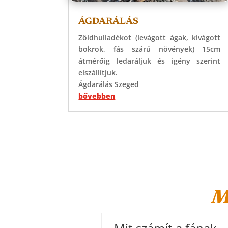
ÁGDARÁLÁS
Zöldhulladékot (levágott ágak, kivágott
bokrok, fás szárú növények) 15cm
átmérőig ledaráljuk és igény szerint
elszállítjuk.
Ágdarálás Szeged
bővebben
M