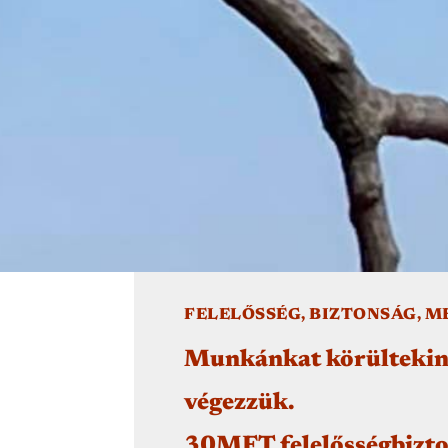
FELELŐSSÉG, BIZTONSÁG, 
Munkánkat körültekint
végezzük.
30MFT felelősségbiztos