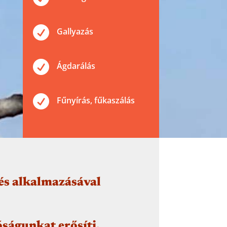

Gallyazás

Ágdarálás

Fűnyírás, fűkaszálás
és alkalmazásával
ságunkat erősíti.