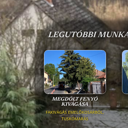
LEGUTÓBBI MUNK
MEGDŐLT FENYŐ
KIVÁGÁSA
FAKIVÁGÁS EMELŐKOSÁRBÓL
,
TUSKÓMARÁS