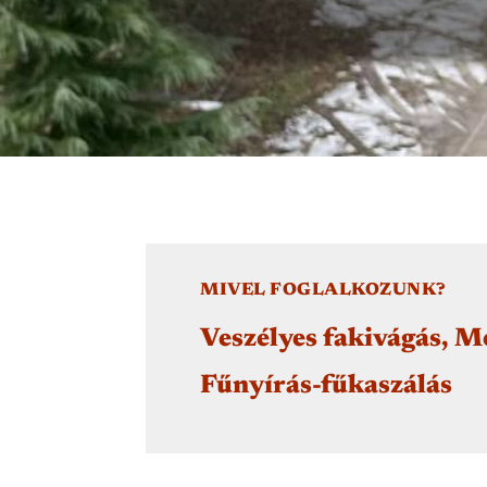
MIVEL FOGLALKOZUNK?
Veszélyes fakivágás, M
Fűnyírás-fűkaszálás