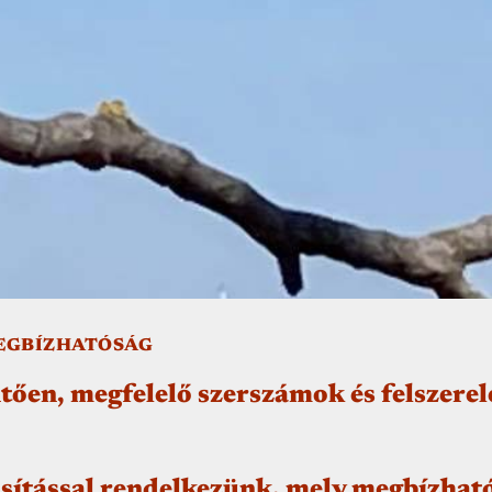
MEGBÍZHATÓSÁG
ően, megfelelő szerszámok és felszerel
ítással rendelkezünk, mely megbízható