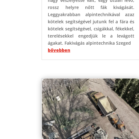
nagy veszélyessé vált, vagy útban lévő,
rossz helyre nőtt fák kivágását.
Leggyakrabban alpintechnikával azaz
kötelek segítségével jutunk fel a fára és
kötelek segítségével, csigákkal, fékekkel,
terelésekkel engedjük le a levágott
ágakat. Fakivágás alpintechnika Szeged
bővebben