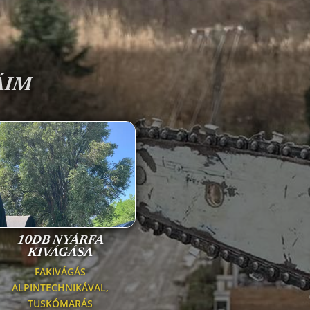
ÁIM
10DB NYÁRFA
KIVÁGÁSA
FAKIVÁGÁS
ALPINTECHNIKÁVAL
,
TUSKÓMARÁS