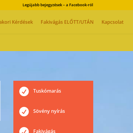
Legújabb bejegyzések – a Facebook-ról
akori Kérdések
Fakivágás ELŐTT/UTÁN
Kapcsolat

Tuskómarás

Sövény nyírás

Fakivágás