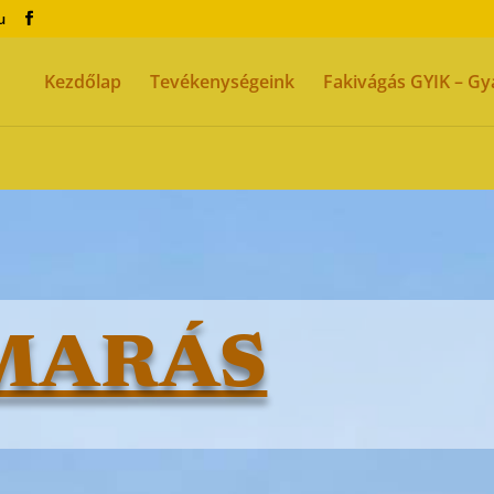
u
Kezdőlap
Tevékenységeink
Fakivágás GYIK – Gy
MARÁS