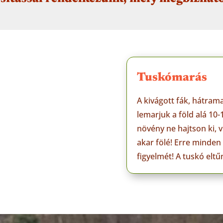
Tuskómarás
A kivágott fák, hátram
lemarjuk a föld alá 10-
növény ne hajtson ki, v
akar fölé! Erre minde
figyelmét! A tuskó eltű