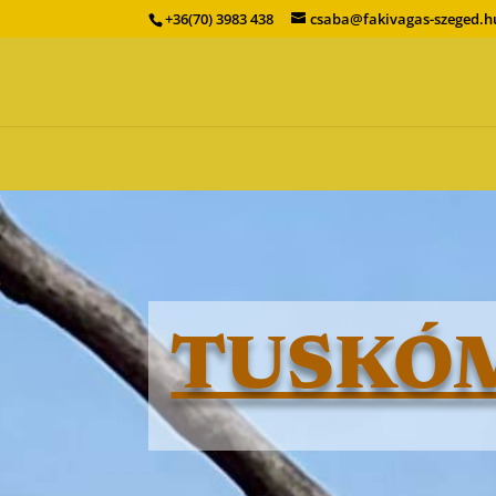
+36(70) 3983 438
csaba@fakivagas-szeged.h
TUSKÓ