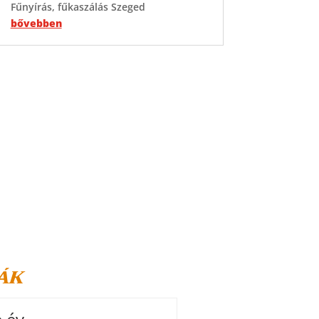
Fűnyírás, fűkaszálás Szeged
bővebben
ák