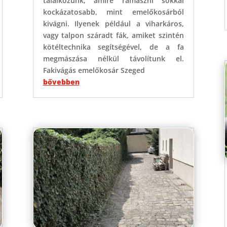
találkozunk, amire rámászni sokkal
kockázatosabb, mint emelőkosárból
kivágni. Ilyenek például a viharkáros,
vagy talpon száradt fák, amiket szintén
kötéltechnika segítségével, de a fa
megmászása nélkül távolítunk el.
Fakivágás emelőkosár Szeged
bővebben