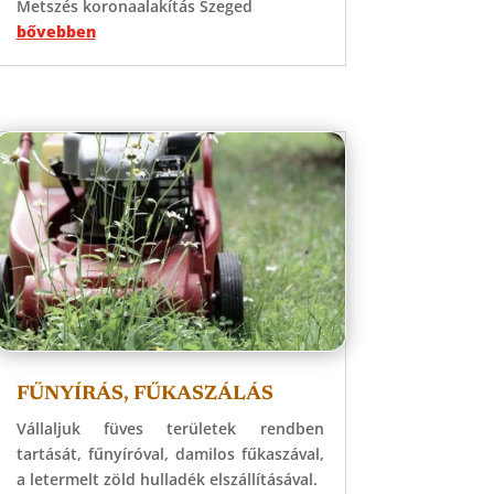
Metszés koronaalakítás Szeged
bővebben
FŰNYÍRÁS, FŰKASZÁLÁS
Vállaljuk füves területek rendben
tartását, fűnyíróval, damilos fűkaszával,
a letermelt zöld hulladék elszállításával.