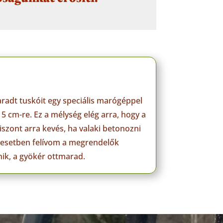
aradt tuskóit egy speciális marógéppel
15 cm-re. Ez a mélység elég arra, hogy a
iszont arra kevés, ha valaki betonozni
n esetben felívom a megrendelők
nik, a gyökér ottmarad.