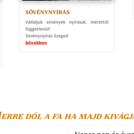
SÖVÉNYNYÍRÁS
Vállaljuk sövények nyírását, mérettől
függetlenül!
Sövénynyírás Szeged
bővebben
erre dől a fa ha majd kivágj