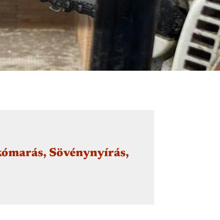
skómarás, Sövénynyírás,