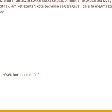
nk, amire rámászni sokkal kockázatosabb, mint emelőkosárból kivág
adt fák, amiket szintén kötéltechnika segítségével, de a fa megmász
ged
tszését, koronaalakítását.