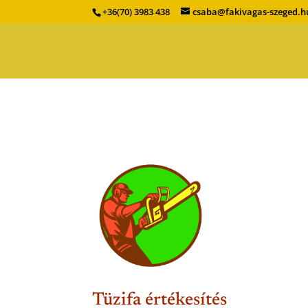
+36(70) 3983 438
csaba@fakivagas-szeged.h
Tüzifa értékesítés