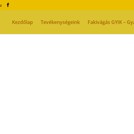
u
Kezdőlap
Tevékenységeink
Fakivágás GYIK – Gy