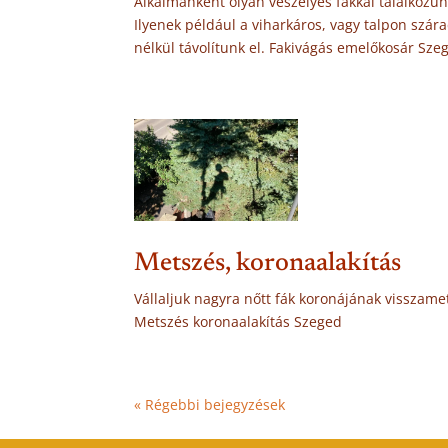
Alkalmanként olyan veszélyes fákkal találkozu
Ilyenek például a viharkáros, vagy talpon szár
nélkül távolítunk el. Fakivágás emelőkosár Sze
Metszés, koronaalakítás
Vállaljuk nagyra nőtt fák koronájának visszame
Metszés koronaalakítás Szeged
« Régebbi bejegyzések