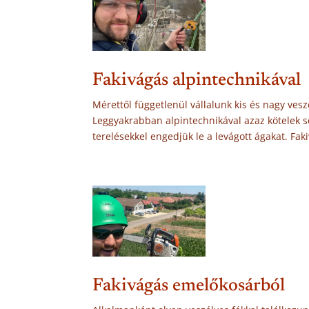
Fakivágás alpintechnikával
Mérettől függetlenül vállalunk kis és nagy veszé
Leggyakrabban alpintechnikával azaz kötelek seg
terelésekkel engedjük le a levágott ágakat. Fa
Fakivágás emelőkosárból