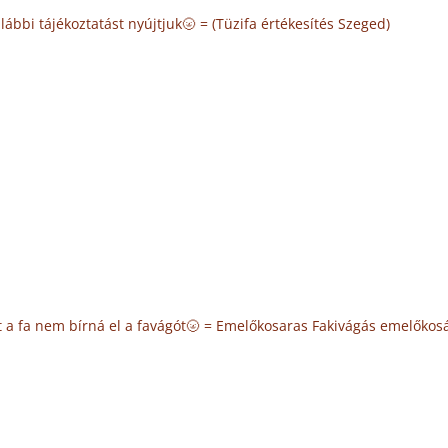
ábbi tájékoztatást nyújtjuk🌝 = (Tüzifa értékesítés Szeged)
 a fa nem bírná el a favágót🌝 = Emelőkosaras Fakivágás emelőkos