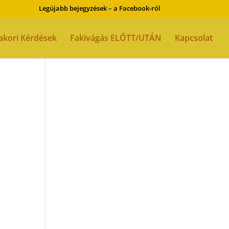
Legújabb bejegyzések – a Facebook-ról
akori Kérdések
Fakivágás ELŐTT/UTÁN
Kapcsolat