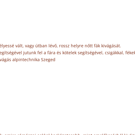
lyessé vált, vagy útban lévő, rossz helyre nőtt fák kivágását.
ítségével jutunk fel a fára és kötelek segítségével, csigákkal, féke
kivágás alpintechnika Szeged