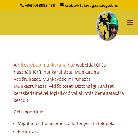
+36(70) 3983 438
csaba@fakivagas-szeged.hu
A
https://pupimunkaruha.hu/
weboldal új és
használt férfi munkaruházat, Munkaruha,
Védőruházat, Munkavédelmi ruházat,
Munkásruházat, Védőöltözet, Biztonsági ruházat
kereskedelmével foglalkozó vállalkozás bemutatására
készült.
Célcsoportjuk:
Vágóhidak, húsüzemek, állattenyésztő telepek,
kórházak,