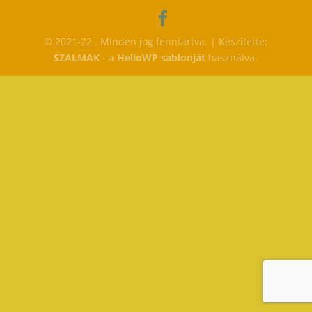
© 2021-22 . MInden jog fenntartva. | Készítette:
SZALMAK
- a
HelloWP sablonját
használva.