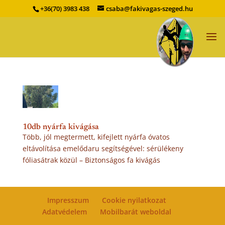
+36(70) 3983 438
csaba@fakivagas-szeged.hu
10db nyárfa kivágása
Több, jól megtermett, kifejlett nyárfa óvatos
eltávolítása emelődaru segítségével: sérülékeny
fóliasátrak közül – Biztonságos fa kivágás
Impresszum
Cookie nyilatkozat
Adatvédelem
Mobilbarát weboldal