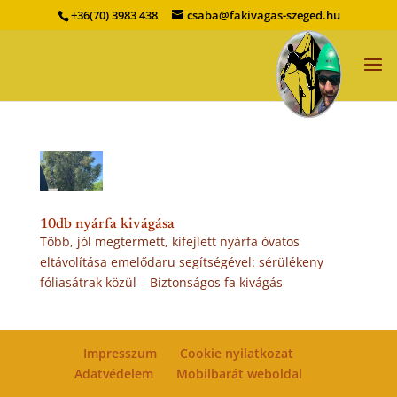
+36(70) 3983 438
csaba@fakivagas-szeged.hu
10db nyárfa kivágása
Több, jól megtermett, kifejlett nyárfa óvatos
eltávolítása emelődaru segítségével: sérülékeny
fóliasátrak közül – Biztonságos fa kivágás
Impresszum
Cookie nyilatkozat
Adatvédelem
Mobilbarát weboldal