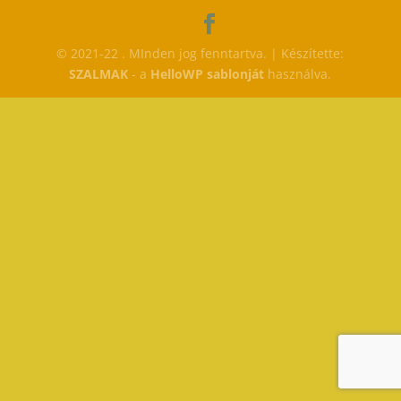
© 2021-22 . MInden jog fenntartva. | Készítette:
SZALMAK
- a
HelloWP sablonját
használva.