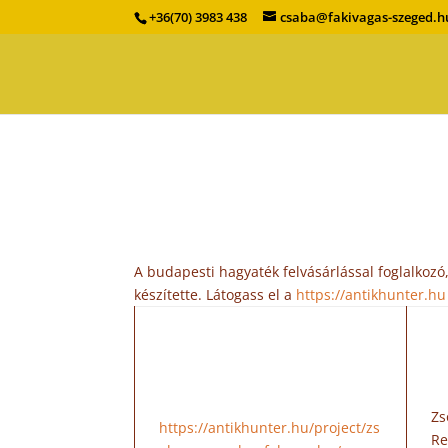
+36(70) 3983 438
csaba@fakivagas-szeged.h
A budapesti hagyaték felvásárlással foglalko
készítette. Látogass el a
https://antikhunter.hu
Zs
https://antikhunter.hu/project/zs
Re