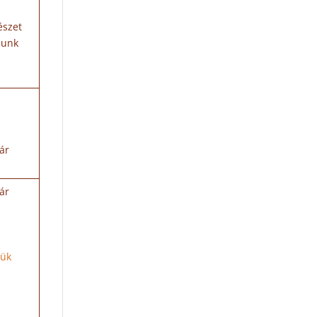
észet
ljunk
ár
ár
lük