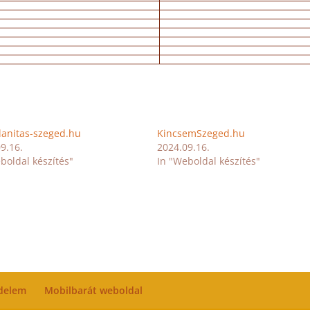
lanitas-szeged.hu
KincsemSzeged.hu
9.16.
2024.09.16.
boldal készítés"
In "Weboldal készítés"
delem
Mobilbarát weboldal