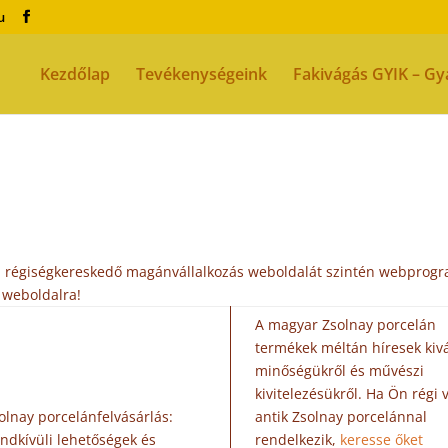
u
Kezdőlap
Tevékenységeink
Fakivágás GYIK – Gy
zó, régiségkereskedő magánvállalkozás weboldalát szintén webprog
weboldalra!
A magyar Zsolnay porcelán
termékek méltán híresek kiv
minőségükről és művészi
kivitelezésükről. Ha Ön régi 
olnay porcelánfelvásárlás:
antik Zsolnay porcelánnal
ndkívüli lehetőségek és
rendelkezik,
keresse őket