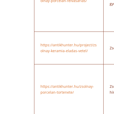
olnay-porcelan-felvasarlas/
gy
https://antikhunter.hu/project/zs
Zs
olnay-keramia-eladas-vetel/
https://antikhunter.hu/zsolnay-
Zs
porcelan-tortenete/
hí