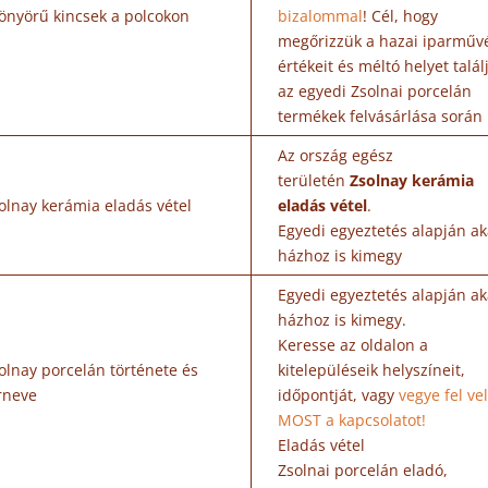
önyörű kincsek a polcokon
bizalommal
! Cél, hogy
megőrizzük a hazai iparműv
értékeit és méltó helyet talá
az egyedi Zsolnai porcelán
termékek felvásárlása során
Az ország egész
területén
Zsolnay kerámia
olnay kerámia eladás vétel
eladás vétel
.
Egyedi egyeztetés alapján ak
házhoz is kimegy
Egyedi egyeztetés alapján ak
házhoz is kimegy.
Keresse az oldalon a
olnay porcelán története és
kitelepüléseik helyszíneit,
rneve
időpontját, vagy
vegye fel ve
MOST a kapcsolatot!
Eladás vétel
Zsolnai porcelán eladó,