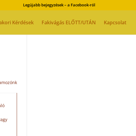
Legújabb bejegyzések – a Facebook-ról
akori Kérdések
Fakivágás ELŐTT/UTÁN
Kapcsolat
ramozónk
áló
vagy