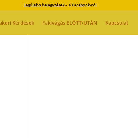
Legújabb bejegyzések – a Facebook-ról
akori Kérdések
Fakivágás ELŐTT/UTÁN
Kapcsolat