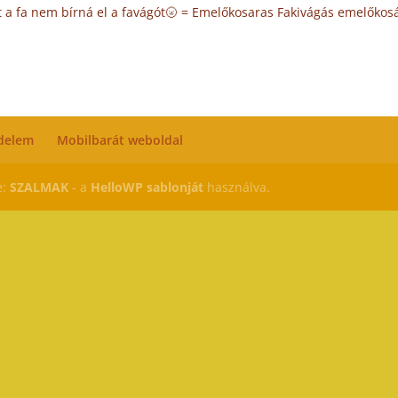
 a fa nem bírná el a favágót🌝 = Emelőkosaras Fakivágás emelőkos
delem
Mobilbarát weboldal
e:
SZALMAK
- a
HelloWP sablonját
használva.