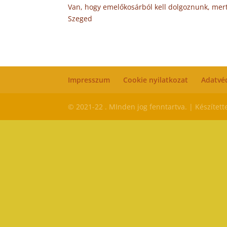
Van, hogy emelőkosárból kell dolgoznunk, mert
Szeged
Impresszum
Cookie nyilatkozat
Adatvé
© 2021-22 . MInden jog fenntartva. | Készített