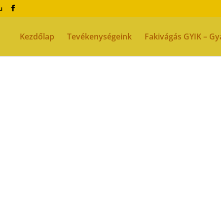
u
Kezdőlap
Tevékenységeink
Fakivágás GYIK – Gy