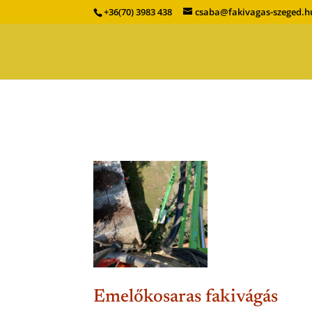
+36(70) 3983 438
csaba@fakivagas-szeged.h
Emelőkosaras fakivágás